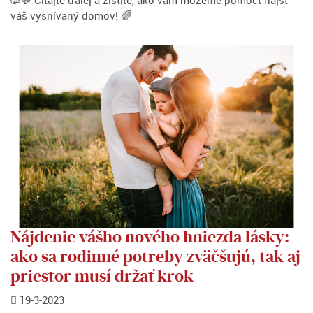
🥳💬 Čítajte ďalej a zistite, ako vám môžeme pomôcť nájsť
váš vysnívaný domov! 🌈
Nájdenie vášho nového hniezda lásky:
ako sa rodinné potreby zväčšujú, tak aj
priestor musí držať krok
19-3-2023