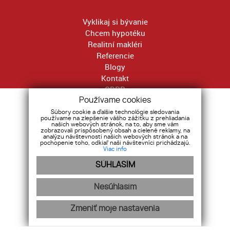
Vyklikaj si bývanie
Chcem hypotéku
Realitní makléri
Referencie
Blogy
Kontakt
GDPR
Používame cookies
Bratislava
Súbory cookie a ďalšie technológie sledovania
Trenčín
používame na zlepšenie vášho zážitku z prehliadania
našich webových stránok, na to, aby sme vám
Trnava
zobrazovali prispôsobený obsah a cielené reklamy, na
analýzu návštevnosti našich webových stránok a na
Žilina
pochopenie toho, odkiaľ naši návštevníci prichádzajú.
Viac info
Ružomberok
Banská Bystrica
SÚHLASÍM
Poprad
Prešov
Nesúhlasím
Košice
Zmeniť moje nastavenia