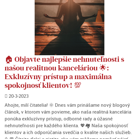
🏠 Objavte najlepšie nehnuteľnosti s
našou realitnou kanceláriou 🌟:
Exkluzívny prístup a maximálna
spokojnosť klientov! 💯
20-3-2023
Ahojte, milí čitatelia! 🌞 Dnes vám prinášame nový blogový
článok, v ktorom vám povieme, ako naša realitná kancelária
ponúka exkluzívny prístup, odborné rady a úžasné
nehnuteľnosti pre každého klienta. 💖🏘️ Naša spokojnosť
klientov a ich odporúčania svedčia o kvalite našich služieb.